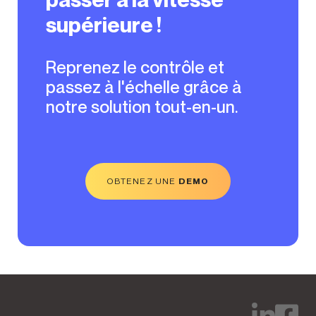
supérieure !
Reprenez le contrôle et
passez à l'échelle grâce à
notre solution tout-en-un.
OBTENEZ UNE
DEMO