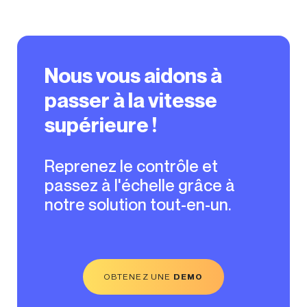
Nous vous aidons à
passer à la vitesse
supérieure !
Reprenez le contrôle et
passez à l'échelle grâce à
notre solution tout-en-un.
OBTENEZ UNE
DEMO