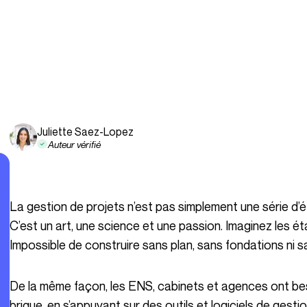
Juliette Saez-Lopez
Auteur vérifié
La gestion de projets n’est pas simplement une série d’étapes à suivre pour mener à bien un travail.
C’est un art, une science et une passion. Imaginez les é
Impossible de construire sans plan, sans fondations ni sans
De la même façon, les ENS, cabinets et agences ont besoin de construire une vision, brique par
brique, en s’appuyant sur des outils et logiciels de gest