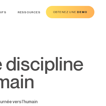
OBTENEZ UNE
DEMO
RIFS
RESSOURCES
umain
ournée vers l’humain