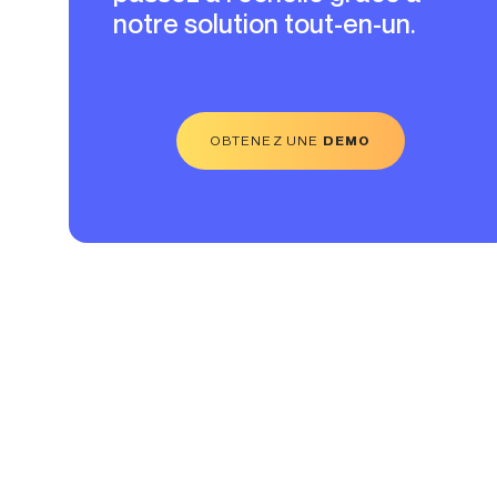
notre solution tout-en-un.
OBTENEZ UNE
DEMO