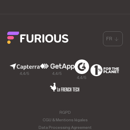
FR
4,4/5
4,4/5
4,4/5
RGPD
CGU & Mentions légales
Data Processing Agreement