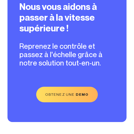
Nous vous aidons à
passer à la vitesse
supérieure !
Reprenez le contrôle et
passez à l'échelle grâce à
notre solution tout-en-un.
OBTENEZ UNE
DEMO