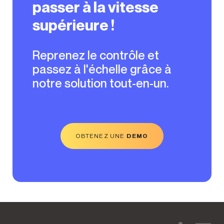
passer à la vitesse
supérieure !
Reprenez le contrôle et
passez à l'échelle grâce à
notre solution tout-en-un.
OBTENEZ UNE
DEMO